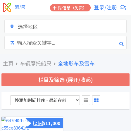
跳
登录/注册
繁/简
贴信息（免费）
到
内
容
选择地区
主页
车辆摩托船只
全地形车及雪车
栏目及筛选 (展开/收起)
🇨🇦$
11,000