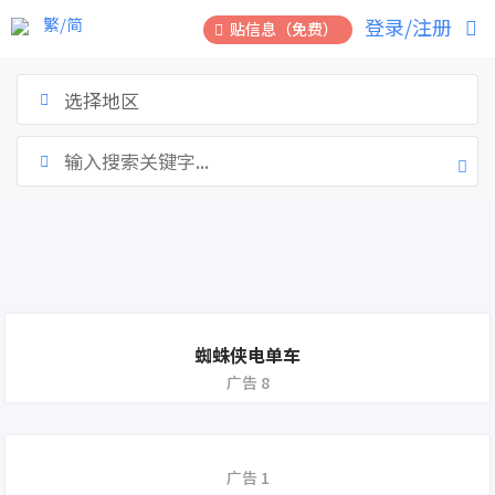
繁/简
登录/注册
贴信息（免费）
选择地区
蜘蛛侠电单车
广告 8
广告 1