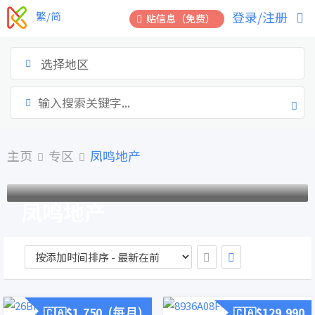
跳
登录/注册
繁/简
贴信息（免费）
到
内
容
选择地区
主页
专区
凤鸣地产
凤鸣地产
成员自- 2023年2月15日
地产及其服务
(每月)
🇨🇦$
1,750
🇨🇦$
129,990