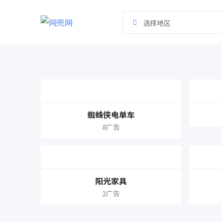
跳
到
选择地区
内
容
蜘蛛侠电单车
8广告
阳光家具
2广告