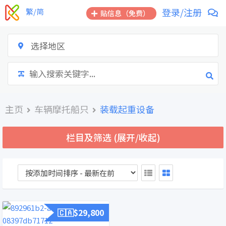
跳
登录/注册
繁/简
贴信息（免费）
到
内
容
选择地区
主页
车辆摩托船只
装载起重设备
栏目及筛选 (展开/收起)
🇨🇦$
29,800