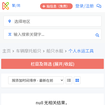
跳
登录/注册
繁/简
贴信息（免费）
到
内
容
选择地区
主页
车辆摩托船只
船只水艇
个人水运工具
栏目及筛选 (展开/收起)
null 无相关结果，