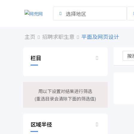
跳
到
选择地区
内
容
主页
招聘求职生意
平面及网页设计
栏目
用以下设置对结果进行筛选
(重选目录会清除下面的筛选值)
区域半径