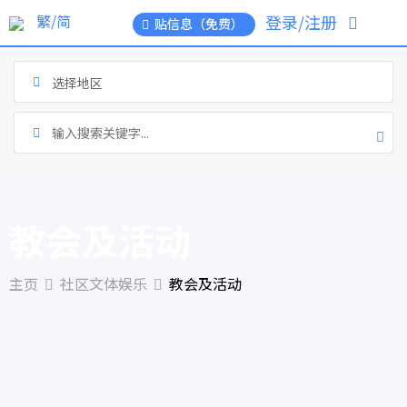
跳
繁/简
登录/注册
贴信息（免费）
到
内
选择地区
容
教会及活动
主页
社区文体娱乐
教会及活动