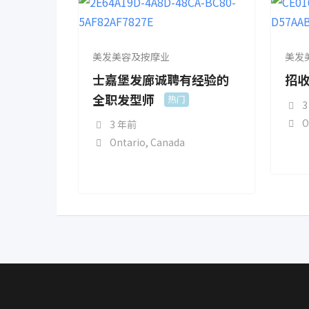
美发美容及按摩业
美发
士嘉堡发廊诚聘有经验的
招收
全职发型师
热门
3
O
3 年前
Ontario
,
Canada