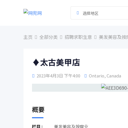
跳
到
选择地区
内
容
主页
全部分类
招聘求职生意
美发美容及按
♦太古美甲店
2023年4月3日 下午4:00
Ontario
,
Canada
概要
栏目 :
美发美容及按摩业