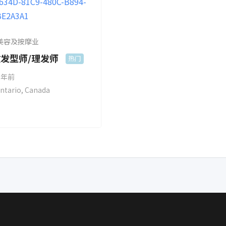
美容及按摩业
发型师/理发师
热门
 年前
ntario
,
Canada