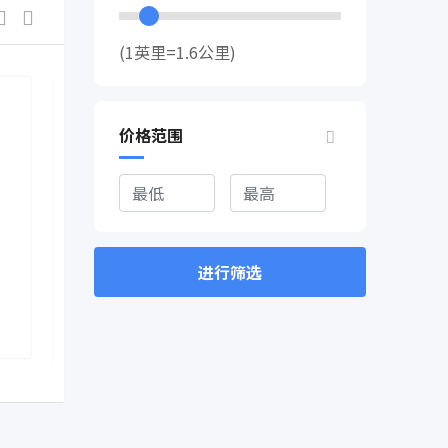
(1英里=1.6公里)
价格范围
办公室管理及前台
日用品仓库请女配货员
热门
3 年前
进行筛选
Ontario
,
Canada