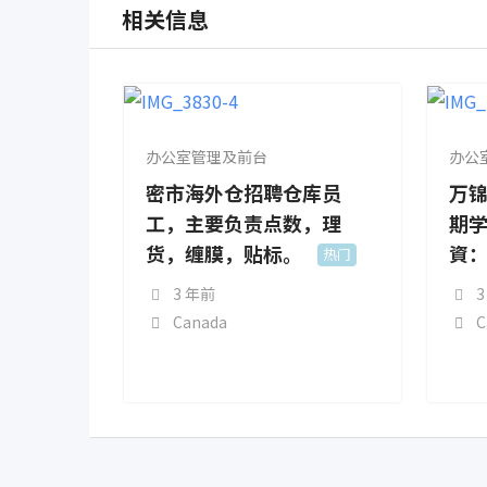
相关信息
办公室管理及前台
办公
密市海外仓招聘仓库员
万锦
工，主要负责点数，理
期学
货，缠膜，贴标。
資：
热门
3 年前
3
Canada
C