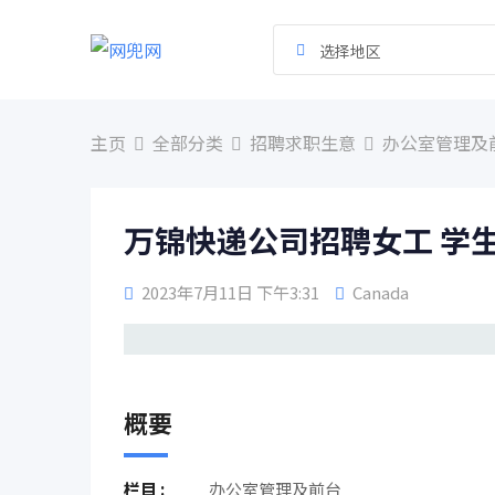
跳
到
选择地区
内
容
主页
全部分类
招聘求职生意
办公室管理及
万锦快递公司招聘女工 学生兼
2023年7月11日 下午3:31
Canada
概要
栏目 :
办公室管理及前台