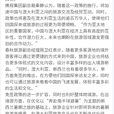
携程集团副总裁秦静认为，随着这一政策的施行，将加
速中国与澳大利亚之间的旅游交流及经贸互动。同时，
政策也将惠及在澳大利亚生活的逾百万华人，使得他们
回国探亲或旅游的过程更为简便顺畅。“作为亚太地
区的重要国家，中国与澳大利亚在经济上具有高度的互
补性，合作潜力巨大，未来也期盼在旅游领域激发更强
劲的合作动力。”
春秋旅游副总经理周卫红表示，随着更多客源地的境外
游客得以通过更便捷的方式来到中国，旅游企业也将结
合更多体验式的文化内容，设计丰富多样的出入境游新
品。“同时，澳大利亚、新西兰也有着很多华人，单
方面免签的推出，在方便他们回国探亲访友之余，同时
也可以通过旅游来看看中国的飞速发展，体验丰富多彩
的生活和文化。”
免签政策的进一步扩容，同时也利好整体跨境游。在出
境游方面，在优化以“奔赴南半球避暑”为主题的新
西兰暑期之旅的基础上，旅游企业针对即将到来的暑期
旅游高峰季，赴澳大利亚旅游产品也在不断迭代升级，