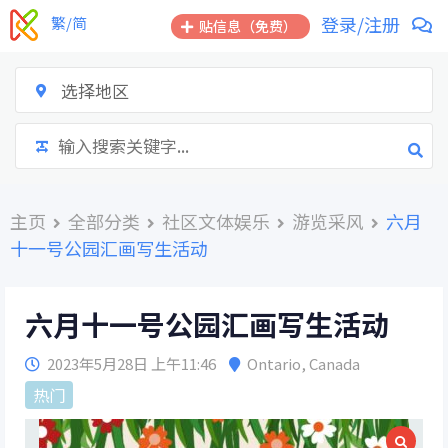
跳
登录/注册
繁/简
贴信息（免费）
到
内
容
选择地区
主页
全部分类
社区文体娱乐
游览采风
六月
十一号公园汇画写生活动
六月十一号公园汇画写生活动
2023年5月28日 上午11:46
Ontario
,
Canada
热门