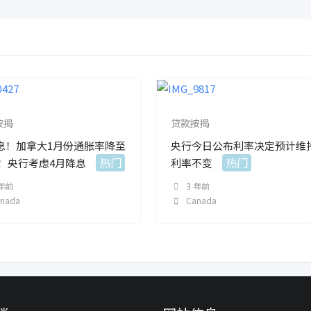
按揭
贷款按揭
息！加拿大1月份通胀率降至
央行今日公布利率决定预计维
热门
热门
9%！央行考虑4月降息
利率不变
 年前
3 年前
anada
Canada