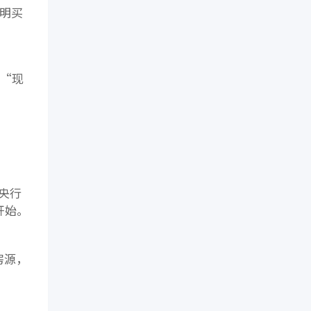
表明买
”“现
央行
开始。
房源，