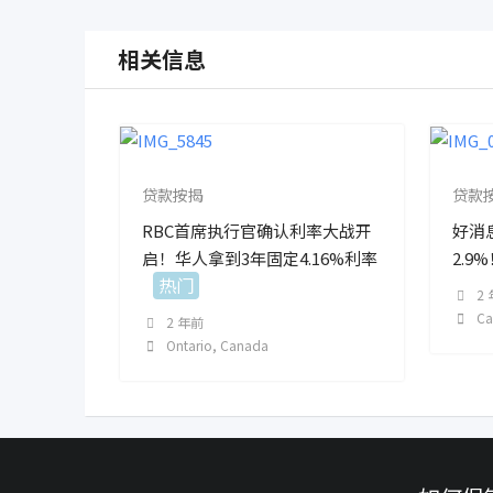
相关信息
贷款按揭
贷款
RBC首席执行官确认利率大战开
好消
启！华人拿到3年固定4.16%利率
2.
热门
2
C
2 年前
Ontario
,
Canada