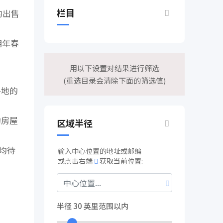
栏目
的出售
明年春
用以下设置对结果进行筛选
(重选目录会清除下面的筛选值)
各地的
份的房屋
区域半径
均待
输入中心位置的地址或邮编
或点击右端
获取当前位置:
半径
30
英里范围以内