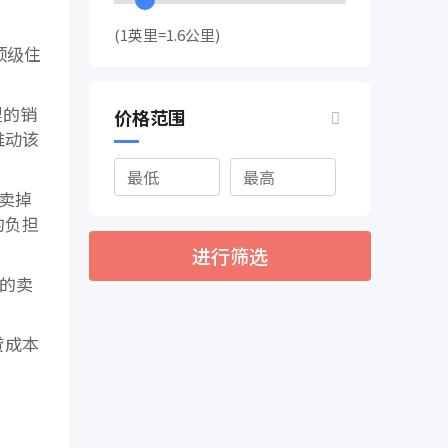
(1英里=1.6公里)
顶级住
里的销
价格范围
推动该
想卖掉
的负担
进行筛选
期的卖
贷成本