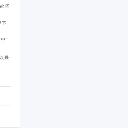
，那些
步下
尽早”
以最