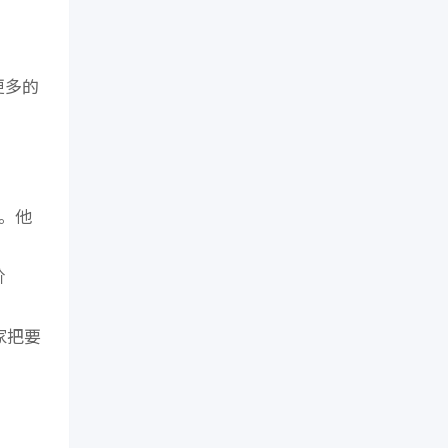
更多的
。他
价
家把要