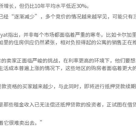
所增长，但仍比10年平均水平低近30%。
已经“逐渐减少”，多个竞价的情况越来越罕见，可能只有
f Bayat指出，并非每个市场都面临着严重的寒冬。比如卡尔加
加里的住房供应仍然紧张，相对负担得起的公寓的销售正在
省和卑诗省的卖家正面临严峻的挑战，在利率更高的环境下，他们要
生活成本普遍上涨的情况下，这些地区的购房者面临着更大
押贷款资格的买家越来越少，与此同时，即将进行抵押贷款续
是那些租金收入已无法偿还抵押贷款的投资者，正试图在借
着它很难卖出去。”