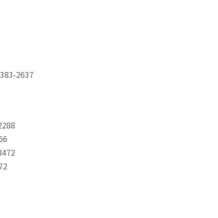
83-2637
288
66
472
72