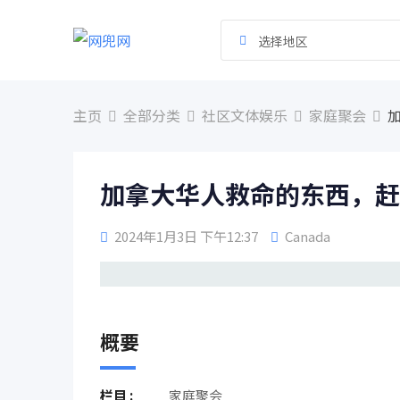
跳
到
选择地区
内
容
主页
全部分类
社区文体娱乐
家庭聚会
加拿大华人救命的东西，赶
2024年1月3日 下午12:37
Canada
概要
栏目 :
家庭聚会