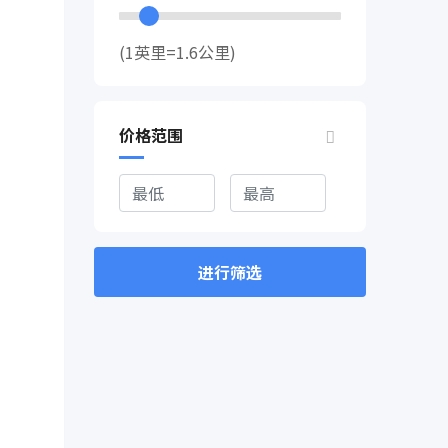
(1英里=1.6公里)
价格范围
进行筛选