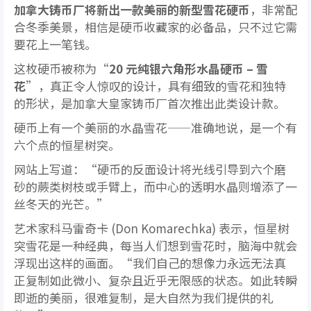
加拿大铸币厂将新出一款美丽的新型雪花硬币
，非常配
合冬季美景，相信是硬币收藏家的必备品，只不过它需
要花上一笔钱。
这枚硬币被称为“
20 元纯银六角形水晶硬币 – 雪
花
”，真正令人惊叹的设计，具有细致的雪花和独特
的形状，是加拿大皇家铸币厂首次推出此类设计款。
硬币上有一个美丽的水晶雪花——准确地说，是一个有
六个点的恒星树突。
网站上写道：“硬币的反面设计将光线引导到六个磨
砂的蕨类树枝或手臂上，而中心的透明水晶则增添了一
丝冬天的光芒。”
艺术家科马雷奇卡 (Don Komarechka) 表示，恒星树
突雪花是一种经典，每当人们想到雪花时，脑海中就会
浮现出这样的画面。“我们自己的想像力永远无法真
正复制如此微小、复杂且近乎无限感的状态。如此转瞬
即逝的美丽，很难复制，是大自然为我们提供的礼