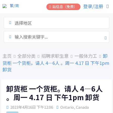
跳
繁/简
登录/注册
贴信息（免费）
到
内
容
选择地区
主页
全部分类
招聘求职生意
一般体力工
卸
货柜 一个货柜。请人 4—6人 。周一 4.17 日 下午1pm
卸货
卸货柜 一个货柜。请人 4—6人
。周一 4.17 日 下午1pm 卸货
2023年4月16日 下午12:06
Ontario
,
Canada