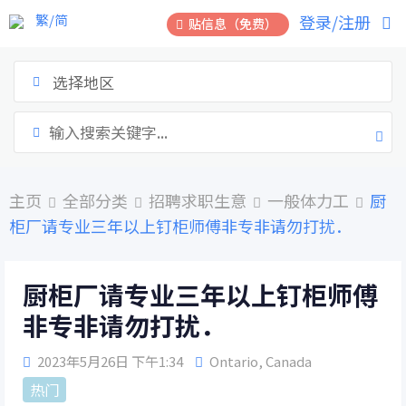
跳
繁/简
登录/注册
贴信息（免费）
到
内
容
选择地区
主页
全部分类
招聘求职生意
一般体力工
厨
柜厂请专业三年以上钉柜师傅非专非请勿打扰．
厨柜厂请专业三年以上钉柜师傅
非专非请勿打扰．
2023年5月26日 下午1:34
Ontario
,
Canada
热门