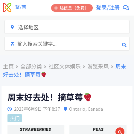
跳
登录/注册
繁/简
贴信息（免费）
到
内
容
选择地区
主页
全部分类
社区文体娱乐
游览采风
周末
好去处！摘草莓
周末好去处！摘草莓
2023年6月9日 下午8:37
Ontario
,
Canada
热门