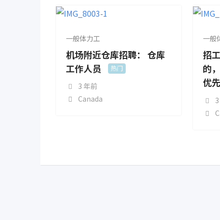
一般体力工
一般
机场附近仓库招聘： 仓库
招
工作人员
的
热门
优
3 年前
Canada
3
C