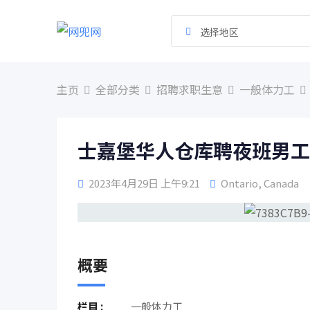
跳
到
选择地区
内
容
主页
全部分类
招聘求职生意
一般体力工
士嘉堡华人仓库聘夜班男工
2023年4月29日 上午9:21
Ontario
,
Canada
概要
栏目 :
一般体力工