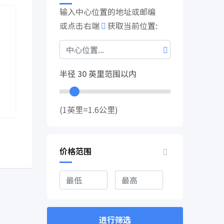
输入中心位置的地址或邮编
或点击右端
获取当前位置:
一般体力工
一般体力工
男
诚聘水果蔬菜包装员
密市分拣公
热门
展，需找分
半径
30
英里范围以内
3 年前
名，密市当
Canada
堡也有车
(1英里=1.6公里)
3 年前
Ontario
,
C
价格范围
进行筛选