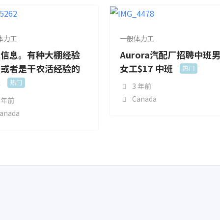
体力工
一般体力工
工信息。有种大棚经验
Aurora汽配厂招聘中班
，或者是干农活经验的
女工$17 中班
热门
先
热门
3 年前
Canada
 年前
anada