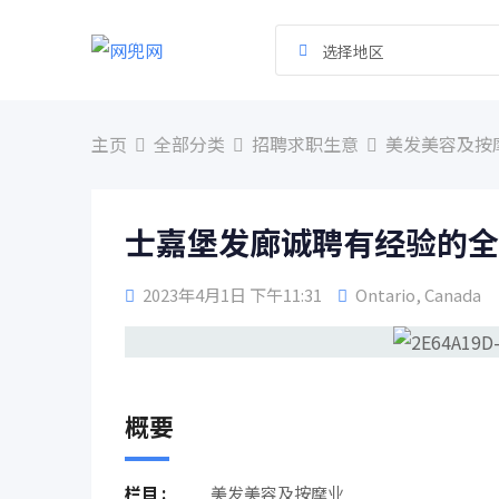
跳
到
选择地区
内
容
主页
全部分类
招聘求职生意
美发美容及按
士嘉堡发廊诚聘有经验的全
2023年4月1日 下午11:31
Ontario
,
Canada
概要
栏目 :
美发美容及按摩业