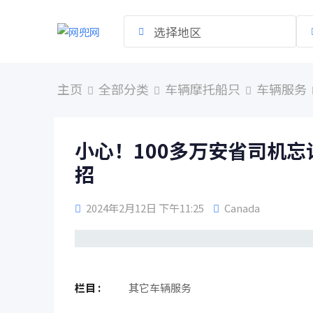
跳
到
选择地区
内
容
主页
全部分类
车辆摩托船只
车辆服务
小心！100多万安省司机忘记
招
2024年2月12日 下午11:25
Canada
栏目 :
其它车辆服务