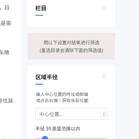
悉，目
栏目
还是需
用以下设置对结果进行筛选
(重选目录会清除下面的筛选值)
期车牌
区域半径
输入中心位置的地址或邮编
寻找其
或点击右端
获取当前位置:
半径
30
英里范围以内