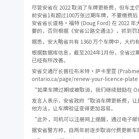
尽管安省在 2022 取消了车牌更新费，但车主
前安省1有超过100万张过期车牌，不要缴费
安省省长道格·福特 (Doug Ford) 在 2
要的，否则根据《安省公路交通法》，抓到罚1
据悉，安大略省共有 1360 万个车牌中，大约
根据数据库信息，截至2024年1月份，全省过期车牌总
已经有所改善。
安省交通厅长普拉布米特·萨卡里亚 (Prabmeet
ontario.ca/page/renew-your-licen
“如果车牌过期或被取消，我们继续鼓励在 Onta
发言人表示，安省政府“取消车牌更新费，让超
他方法，让车牌验证变得更加容易。
“此外，司机可以注册网上提醒，通过电子邮
据安省警方称，自两年前逐步取消付费更新车