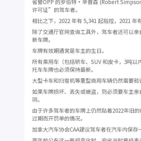
省警OPP 的罗伯特·辛普森 (Robert Simp
许可证”的驾车者。
相比之下，2022 年有 5,341 起指控，2021 年有
除了交通厅官网查询工具外，驾车者还可以亲自到安
新车牌。
车牌有效期通常是车主的生日。
所有乘用车（包括轿车、SUV 和皮卡，3吨
托车车牌也必须保持最新。
大型卡车和扫雪机等重型商用车辆仍然需要验
如果车牌损坏、丢失或被盗，则必须要车主亲自到 S
同。
由于许多驾车者的车牌上仍然贴着2022年旧
过期而开罚单的情况。
加拿大汽车协会CAA建议驾车者在汽车内保
两年前公布这一新规变化时，安省当时曾经表