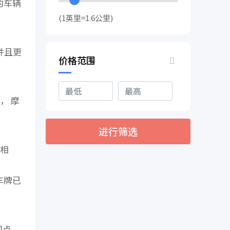
效的车辆
(1英里=1.6公里)
并且更
价格范围
， 摩
进行筛选
用相
车牌已
。
网点，