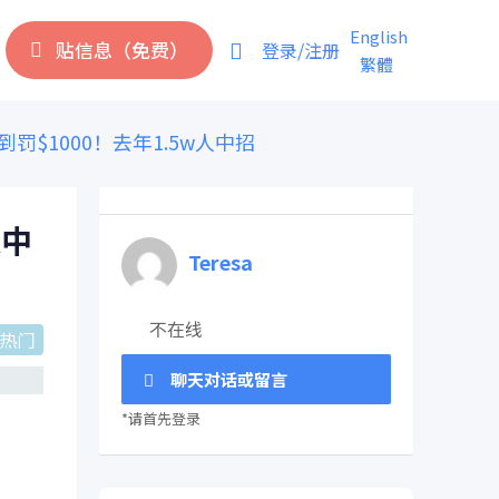
English
贴信息（免费）
登录/注册
繁體
罚$1000！去年1.5w人中招
人中
Teresa
不在线
热门
聊天对话或留言
*请首先登录