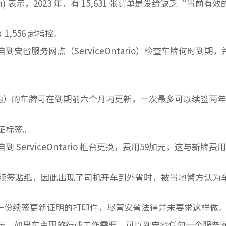
son) 表示，2023 年，有 15,631 张罚单是发给缺乏“当前有
 1,556 起指控。
省服务网点（ServiceOntario）检查车牌何时到期，
以内）的车牌可在到期前六个月内更新，一次最多可以续签两年
证标签。
erviceOntario 柜台更换，费用59加元，这与新牌费
的续签贴纸，因此出现了司机开车到外省时，被当地警方认为
存一份续签更新证明的打印件，尽管安省法律并未要求这样做
示，如果车主因旅行或工作需要，可以到安省任何一个服务