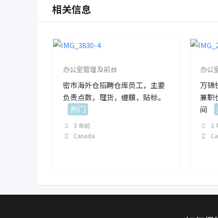
相关信息
办公室管理及前台
办公
密市海外仓招聘仓库员工，主要
万锦
负责点数，理货，缠膜，贴标。
兼职也
热门
间
3 年前
3
Canada
C