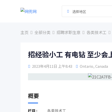
跳
到
选择地区
内
容
主页
全部分类
招聘求职生意
各类技术工
招经验小工 有电钻 至少会
2023年4月11日 上午8:43
Ontario
,
Canada
概要
栏目 :
各类技术工