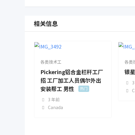
相关信息
各类技术工
各类
Pickering铝合金栏杆工厂
银
招 工厂加工人员偶尔外出
3
安装帮工 男性
热门
C
3 年前
Canada