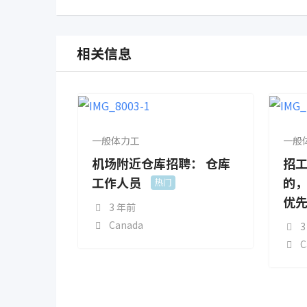
相关信息
一般体力工
一般
机场附近仓库招聘： 仓库
招
工作人员
的
热门
优
3 年前
Canada
3
C