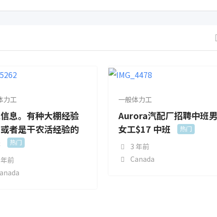
体力工
一般体力工
工信息。有种大棚经验
Aurora汽配厂招聘中班
，或者是干农活经验的
女工$17 中班
热门
先
热门
3 年前
Canada
 年前
anada