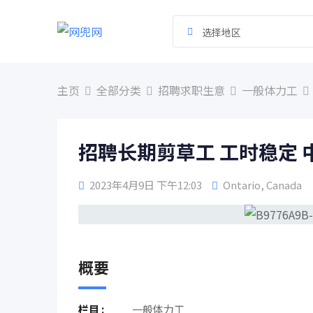
跳
到
选择地区
内
容
主页
全部分类
招聘求职生意
一般体力工
招聘长期剪草工 工时稳定 
2023年4月9日 下午12:03
Ontario
,
Canada
概要
栏目 :
一般体力工