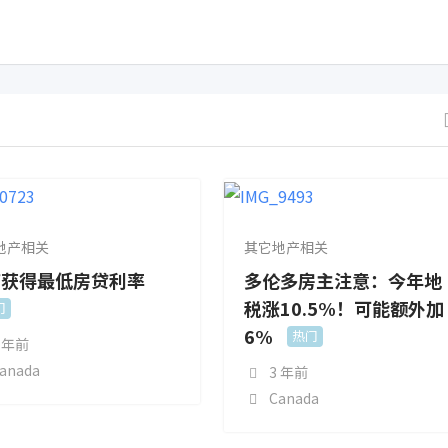
地产相关
其它地产相关
何获得最低房贷利率
多伦多房主注意：今年地
税涨10.5%！可能额外加
门
6%
热门
 年前
anada
3 年前
Canada