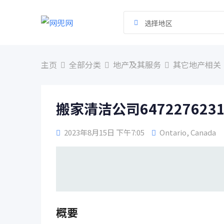
跳
到
选择地区
内
容
主页
全部分类
地产及其服务
其它地产相关
搬家清洁公司647227623
2023年8月15日 下午7:05
Ontario
,
Canada
概要