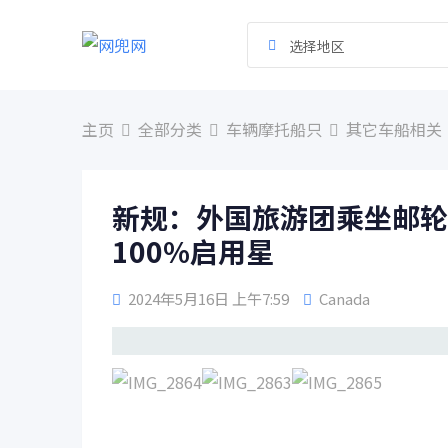
跳
到
选择地区
内
容
主页
全部分类
车辆摩托船只
其它车船相关
新规：外国旅游团乘坐邮轮
100%启用星
2024年5月16日 上午7:59
Canada