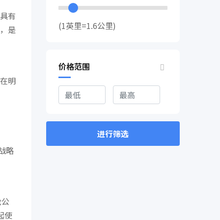
具有
(1英里=1.6公里)
，是
价格范围
在明
进行筛选
战略
轮公
起使