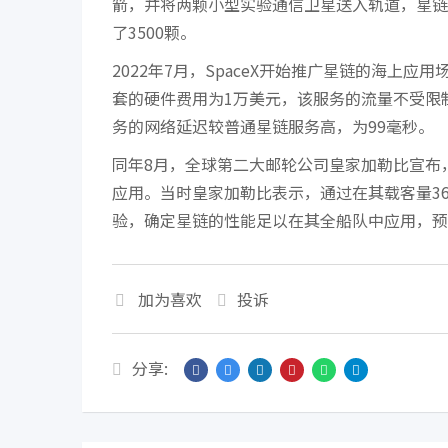
箭，并将两颗小型实验通信卫星送入轨道，星链
了3500颗。
2022年7月，SpaceX开始推广星链的海上应用场景
套的硬件费用为1万美元，该服务的流量不受限制，下
务的网络延迟较普通星链服务高，为99毫秒。
同年8月，全球第二大邮轮公司皇家加勒比宣布
应用。当时皇家加勒比表示，通过在其载客量3600人
验，确定星链的性能足以在其全船队中应用，预计
加为喜欢
投诉
分享: