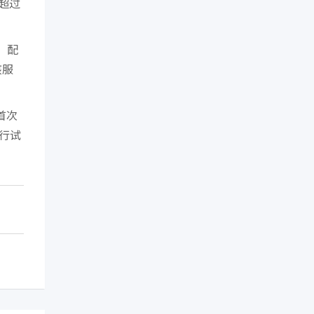
超过
元，配
该服
首次
进行试