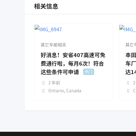
相关信息
其它车船相关
其它
好消息！安省407高速可免
本
费通行啦，每月6次！符合
车
这些条件可申请
达1
热门
2 年前
2
Ontario
,
Canada
C