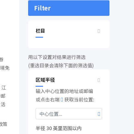
Filter
栏目
用以下设置对结果进行筛选
游
(重选目录会清除下面的筛选值)
境免
区域半径
、江
输入中心位置的地址或邮编
的邮
或点击右端
获取当前位置:
，活
政策
半径
30
英里范围以内