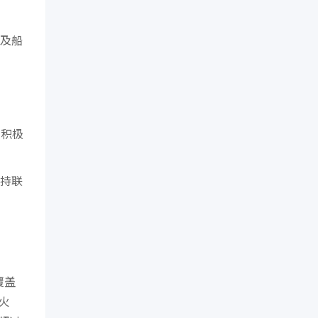
及船
了积极
持联
覆盖
火