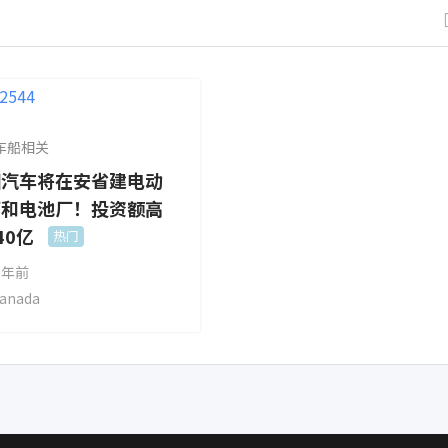
车船相关
田汽车将在安省建电动
厂和电池厂！投资额高
40亿
热门
 年前
anada