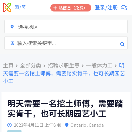
跳
登录/注册
繁/简
贴信息（免费）
到
内
容
选择地区
主页
全部分类
招聘求职生意
一般体力工
明
天需要一名挖土师傅，需要踏实肯干，也可长期园艺
小工
明天需要一名挖土师傅，需要踏
实肯干，也可长期园艺小工
2023年4月11日 上午8:40
Ontario
,
Canada