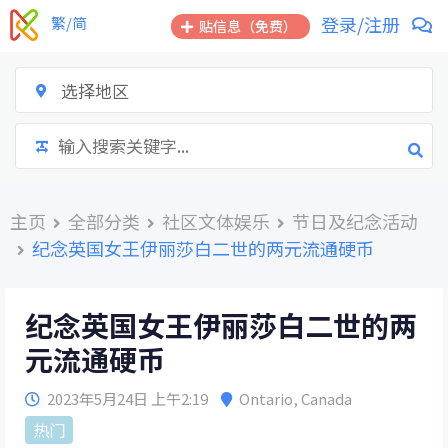
跳
登录/注册
繁/简
贴信息（免费）
到
内
容
选择地区
主页
全部分类
社区文体娱乐
节日及纪念活动
纪念英国女王伊丽莎白二世的两元流通硬币
纪念英国女王伊丽莎白二世的两
元流通硬币
2023年5月24日 上午2:19
Ontario
,
Canada
热门