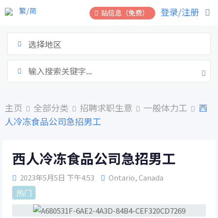
跳
繁/简
登录/注册
贴信息（免费）
到
内
容
选择地区
主页
全部分类
招聘求职生意
一般体力工
西
人冷冻食品公司急招男工
西人冷冻食品公司急招男工
2023年5月5日 下午4:53
Ontario
,
Canada
热门