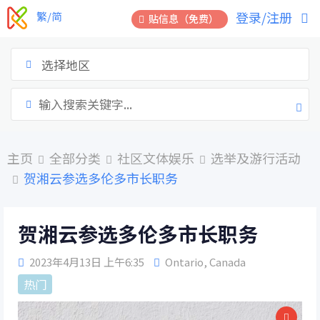
跳
登录/注册
繁/简
贴信息（免费）
到
内
容
选择地区
主页
全部分类
社区文体娱乐
选举及游行活动
贺湘云参选多伦多市长职务
贺湘云参选多伦多市长职务
2023年4月13日 上午6:35
Ontario
,
Canada
热门