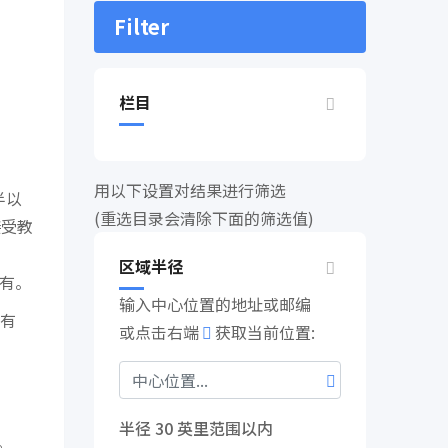
Filter
栏目
用以下设置对结果进行筛选
半以
(重选目录会清除下面的筛选值)
接受教
区域半径
拥有。
输入中心位置的地址或邮编
有
或点击右端
获取当前位置:
半径
30
英里范围以内
。