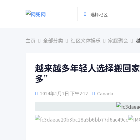
跳
到
选择地区
内
容
主页
全部分类
社区文体娱乐
家庭聚会
越来越多年轻人选择搬回家
多”
2024年1月1日 下午2:12
Canada