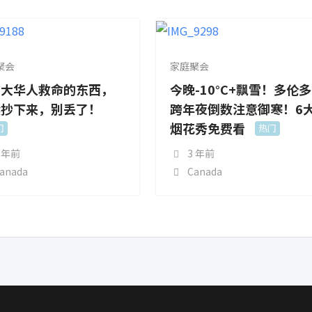
聚会
家庭聚会
拿大华人救命的东西，
今晚-10°C+飘雪！多伦多
紧抄下来，别丢了！
跨年夜倒数注意御寒！6
烟花秀免费看
门
热门
 年前
3 年前
anada
Canada