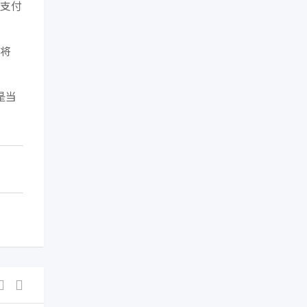
支付
将
是当