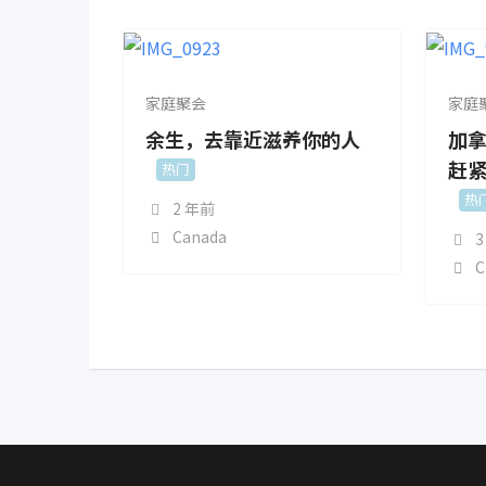
家庭聚会
家庭
余生，去靠近滋养你的人
加
赶
热门
热
2 年前
Canada
3
C