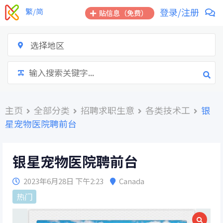
跳
登录/注册
繁/简
贴信息（免费）
到
内
容
选择地区
主页
全部分类
招聘求职生意
各类技术工
银
星宠物医院聘前台
银星宠物医院聘前台
2023年6月28日 下午2:23
Canada
热门