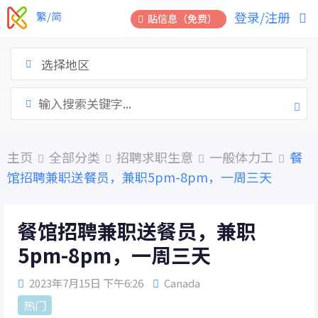
跳
登录/注册
繁/简
贴信息（免费）
到
内
容
选择地区
主页
全部分类
招聘求职生意
一般体力工
餐
馆招聘兼职送餐员，兼职5pm-8pm，一周三天
餐馆招聘兼职送餐员，兼职
5pm-8pm，一周三天
2023年7月15日 下午6:26
Canada
热门