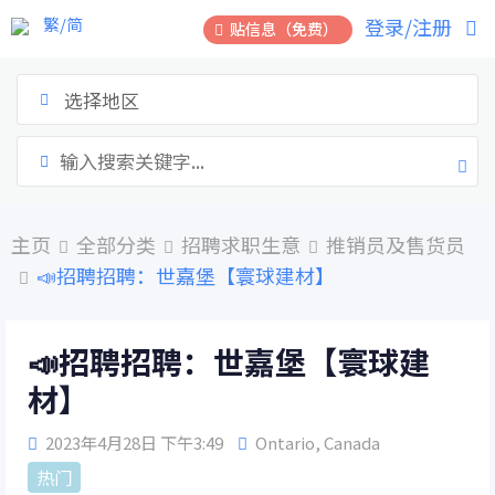
跳
繁/简
登录/注册
贴信息（免费）
到
内
容
选择地区
主页
全部分类
招聘求职生意
推销员及售货员
📣招聘招聘：世嘉堡【寰球建材】
📣招聘招聘：世嘉堡【寰球建
材】
2023年4月28日 下午3:49
Ontario
,
Canada
热门