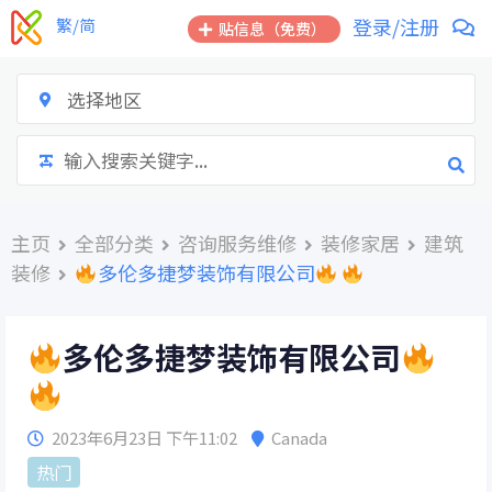
跳
登录/注册
繁/简
贴信息（免费）
到
内
容
选择地区
主页
全部分类
咨询服务维修
装修家居
建筑
装修
多伦多捷梦装饰有限公司
多伦多捷梦装饰有限公司
2023年6月23日 下午11:02
Canada
热门