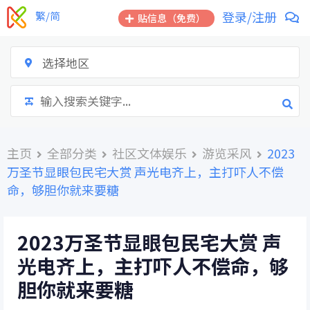
跳
登录/注册
繁/简
贴信息（免费）
到
内
容
选择地区
主页
全部分类
社区文体娱乐
游览采风
2023
万圣节显眼包民宅大赏 声光电齐上，主打吓人不偿
命，够胆你就来要糖
2023万圣节显眼包民宅大赏 声
光电齐上，主打吓人不偿命，够
胆你就来要糖