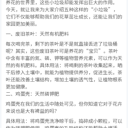
养花的世界里，这些小垃圾却能发挥出巨大的作用。
今天，就让我来为大家介绍五种这样的“小垃圾”，
它们不仅能够帮助我们的花草茁壮成长，还能让我们的
家园更加美丽。
一、废旧茶叶：天然有机肥料
每次喝完茶，剩下的茶叶是不是就直接丢进了垃圾桶
呢？其实，这些废旧茶叶可是养花的“宝贝”。茶叶
中含有丰富的氮、磷、钾等植物营养元素，可以作为天
然的有机肥料。具体用法：将喝剩的茶叶收集起来，晒
干后掺入土壤中，就能为植物提供养分，促进生长。茶
叶还能改善土壤结构，增加土壤的透气性，让植物根系
更加健康。
二、鸡蛋壳：天然磷钾肥
鸡蛋壳在我们的生活中随处可见，但你知道它对于花卉
来说也是大有裨益的吗？
具体用法：将鸡蛋壳洗净晾干后，捣碎成小颗粒，可以
作为磷钾肥使用。鸡蛋壳的孔隙结构还能帮助土壤透