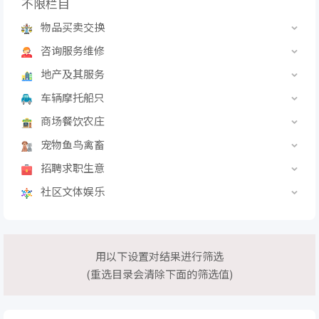
不限栏目
物品买卖交换
咨询服务维修
地产及其服务
车辆摩托船只
商场餐饮农庄
宠物鱼鸟禽畜
招聘求职生意
社区文体娱乐
用以下设置对结果进行筛选
(重选目录会清除下面的筛选值)