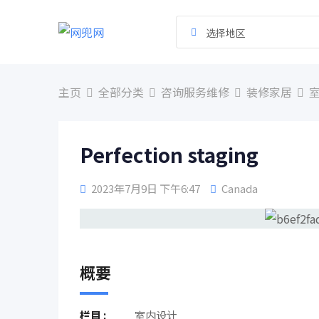
跳
到
选择地区
内
容
主页
全部分类
咨询服务维修
装修家居
Perfection staging
2023年7月9日 下午6:47
Canada
概要
栏目 :
室内设计