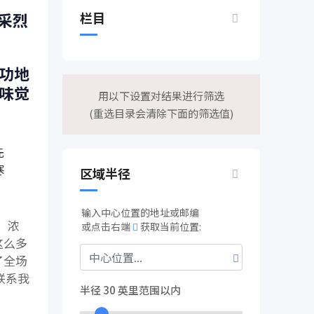
栏目
高采烈
功地
味觉
用以下设置对结果进行筛选
(重选目录会清除下面的筛选值)
先
寒
区域半径
输入中心位置的地址或邮编
，浓
或点击右端
获取当前位置:
这么多
了全场
联系我
半径
30
英里范围以内