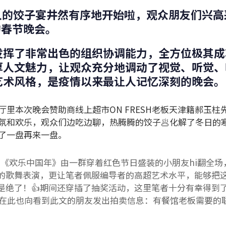
00人的饺子宴井然有序地开始啦，观众朋友们兴
a的春节晚会。
发挥了非常出色的组织协调能力，全方位极其成
厚人文魅力，让观众充分地调动了视觉、听觉、
艺术风格，是疫情以来最让人记忆深刻的晚会。
里本次晚会赞助商线上超市ON FRESH老板天津籍郝玉柱
气氛和欢乐，观众们边吃边聊，热腾腾的饺子🥟化解了冬日的
了一盘再来一盘。
舞蹈《欢乐中国年》由一群穿着红色节日盛装的小朋友hi翻全场
的歌舞表演，更让笔者佩服编导者的高超艺术水平，能够把
是绝了！👍期间还穿插了抽奖活动，这里笔者十分有幸得到
元，在此也向看到此文的朋友发出拍卖信息：有餐馆老板需要的