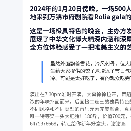
2024年的1月20日傍晚，一场5
地来到万锦市府剧院看Rolia gal
这是一场极具特色的晚会，主办方
展现了中华文化博大精深内涵和深
全方位体验感受了一把唯美主义的
虽然外面飘着雪花，冷风刺骨，但大厅
生给大家提供的饺子🥟增添了节日
冷。可能是太好吃了，有的观众吃完
演出在7:30pm准时开演，大幕徐徐拉开，
浓的年味扑面而来。后面接二连三的独具特色
不同风格和不同类型的音乐元素完美融合，真
唯一特等奖一头大肥猪！180斤，价值700
6475376668，转让给你新年好意头，谢谢🙏