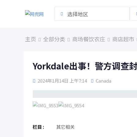
跳
到
选择地区
内
容
主页
全部分类
商场餐饮农庄
商店超市
Yorkdale出事！警方调
2024年1月14日 上午7:14
Canada
栏目 :
其它相关