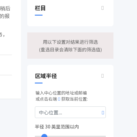
栏目
方稍后
的报
务，
用以下设置对结果进行筛选
(重选目录会清除下面的筛选值)
区域半径
输入中心位置的地址或邮编
或点击右端
获取当前位置:
半径
30
英里范围以内