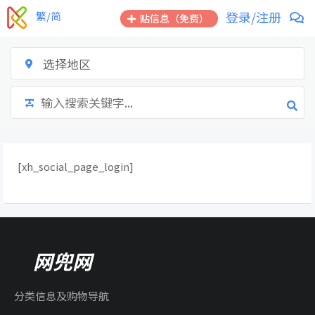
跳
登录/注册
繁/简
贴信息（免费）
到
内
容
选择地区
[xh_social_page_login]
网兜网
分类信息及购物导航