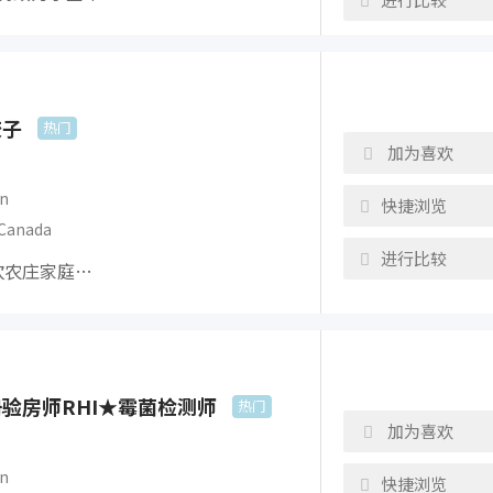
饺子
热门
加为喜欢
n
快捷浏览
Canada
进行比较
餐饮农庄家庭…
验房师RHI★霉菌检测师
热门
加为喜欢
n
快捷浏览