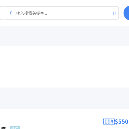
🇨🇦$
550
电脑
热门