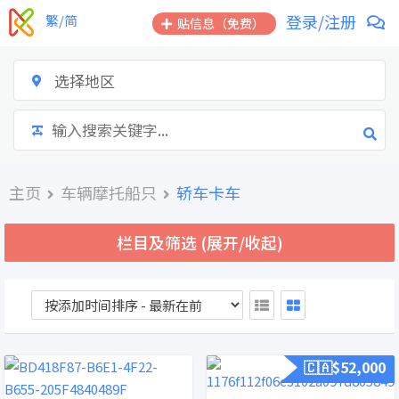
跳
登录/注册
繁/简
贴信息（免费）
到
内
容
选择地区
主页
车辆摩托船只
轿车卡车
栏目及筛选 (展开/收起)
🇨🇦$
52,000