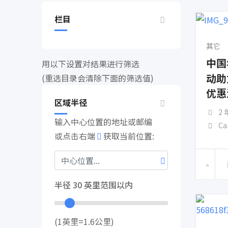
栏目
其它
中国
用以下设置对结果进行筛选
动助
(重选目录会清除下面的筛选值)
优惠
区域半径
2
输入中心位置的地址或邮编
Ca
或点击右端
获取当前位置:
半径
30
英里范围以内
(1英里=1.6公里)