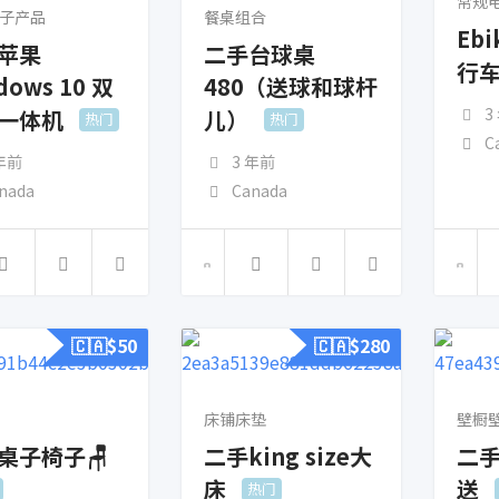
常规
子产品
餐桌组合
Eb
苹果
二手台球桌
行
dows 10 双
480（送球和球杆
3
一体机
儿）
热门
热门
C
 年前
3 年前
nada
Canada
🇨🇦$
50
🇨🇦$
280
床铺床垫
壁橱
桌子椅子🪑
二手king size大
二手
床
送
热门