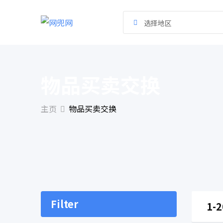
跳
到
选择地区
内
容
物品买卖交换
主页
物品买卖交换
Filter
1-2