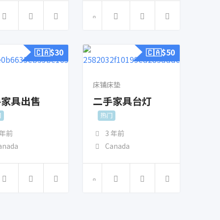
🇨🇦$
30
🇨🇦$
50
床铺床垫
手家具出售
二手家具台灯
门
热门
 年前
3 年前
anada
Canada