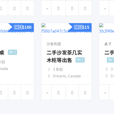
🇨🇦$
100
🇨🇦$
15
沙发布团
桌子
桌
二手沙发茶几实
二
热门
木柜等出售
热门
热
 年前
nada
3
3 年前
C
Ontario
,
Canada