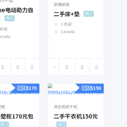
电子产品
床铺床垫
ike电动助力自
二手床+垫
热门
车
热门
3 年前
 年前
Canada
anada
🇨🇦$
170
🇨🇦$
150
壁柜
洗衣机烘干机
壁柜170元包
二手干衣机150元
热门
热门