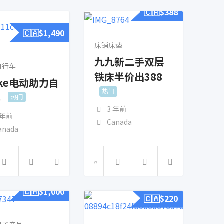
🇨🇦$
388
🇨🇦$
1,490
床铺床垫
九九新二手双层
自行车
铁床半价出388
ike电动助力自
热门
车
热门
3 年前
 年前
Canada
anada
🇨🇦$
1,000
🇨🇦$
220