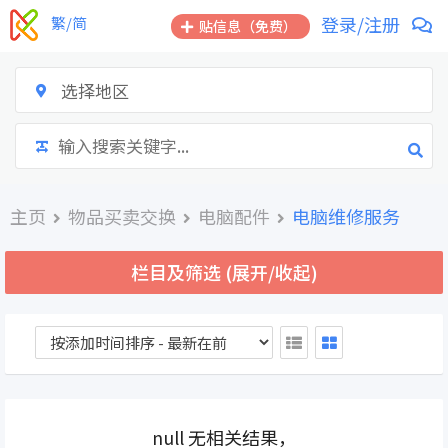
跳
登录/注册
繁/简
贴信息（免费）
到
内
容
选择地区
主页
物品买卖交换
电脑配件
电脑维修服务
栏目及筛选 (展开/收起)
null 无相关结果，