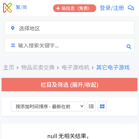
跳
登录/注册
繁/简
贴信息（免费）
到
内
容
选择地区
主页
物品买卖交换
电子游戏机
其它电子游戏
栏目及筛选 (展开/收起)
null 无相关结果，