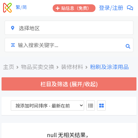
跳
登录/注册
繁/简
贴信息（免费）
到
内
容
选择地区
主页
物品买卖交换
装修材料
粉刷及涂漆用品
栏目及筛选 (展开/收起)
null 无相关结果，