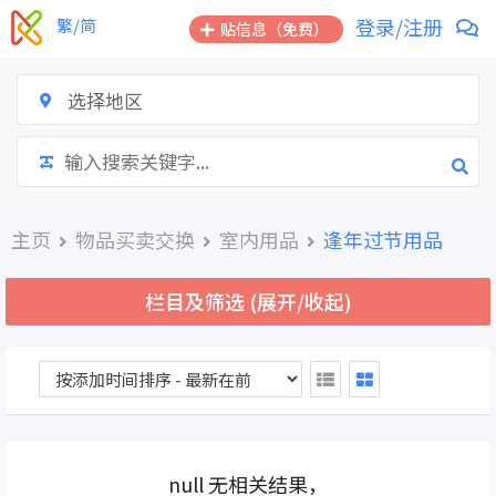
跳
登录/注册
繁/简
贴信息（免费）
到
内
容
选择地区
主页
物品买卖交换
室内用品
逢年过节用品
栏目及筛选 (展开/收起)
null 无相关结果，