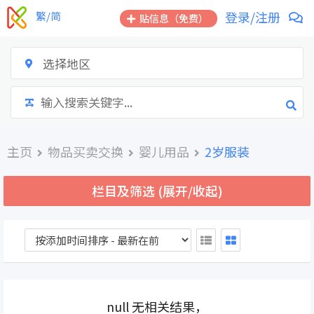
跳
登录/注册
繁/简
贴信息（免费）
到
内
容
选择地区
主页
物品买卖交换
婴儿用品
2岁服装
栏目及筛选 (展开/收起)
null 无相关结果，