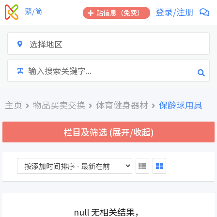
跳
登录/注册
繁/简
贴信息（免费）
到
内
容
选择地区
主页
物品买卖交换
体育健身器材
保龄球用具
栏目及筛选 (展开/收起)
null 无相关结果，